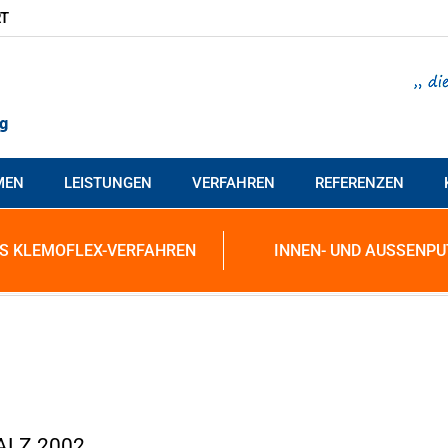
T
MEN
LEISTUNGEN
VERFAHREN
REFERENZEN
S KLEMOFLEX-VERFAHREN
INNEN- UND AUSSENPU
ALZ 2002