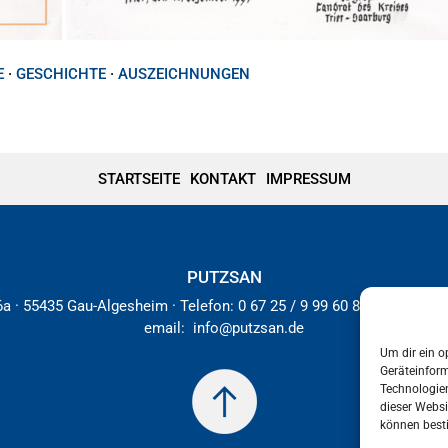
E
·
GESCHICHTE
·
AUSZEICHNUNGEN
STARTSEITE
KONTAKT
IMPRESSUM
PUTZSAN
a · 55435 Gau-Algesheim · Telefon: 0 67 25 / 9 99 60 82 · Fax: 0 67 
email:
info@putzsan.de
Um dir ein o
Geräteinfor
Technologien
dieser Websi
können best